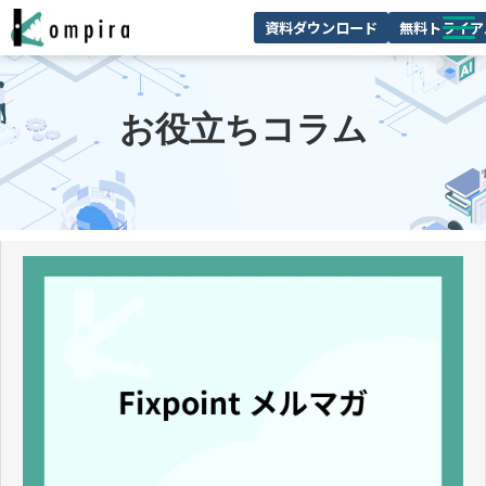
資料ダウンロード
無料トライア
Kompiraとは
お役立ちコラム
サービス一覧
ユースケースを見る
お客様の声
技術情報
セミナー/イベント
お役立ちコラム