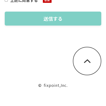
上記に同意する
©  fixpoint,Inc.