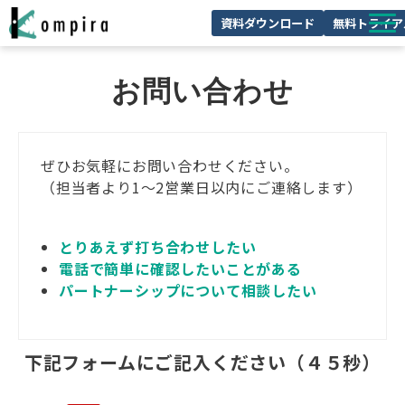
資料ダウンロード
無料トライア
Kompiraとは
お問い合わせ
サービス一覧
ユースケースを見る
ぜひお気軽にお問い合わせください。
お客様の声
（担当者より1～2営業日以内にご連絡します）
技術情報
とりあえず打ち合わせしたい
セミナー/イベント
電話で簡単に確認したいことがある
お役立ちコラム
パートナーシップについて相談したい
下記フォームにご記入ください（４５秒）