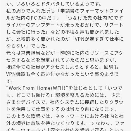
か、いろいろとドタバタしているようです。
私の周りで入れた所も「申請書のフォーマットファイ
ルが社内のPCの中だ！」 「つなげた先の社内PCでド
ライバーのアップデートが走ったおかげで、リブート
しに会社に行った」などの不穏な声も聞かれました
が、比較的多く聞かれたのが「VPNが遅すぎて仕事に
ならない」でした。
元々は営業担当などが一時的に社内のリソースにアク
セスするなどを想定されていたのだと思いますが、
ほぼ全ての社員がアクセスしようとすると、回線も
VPN機器も全く追い付かなかったという事のようで
す。
"Work From Home(WFH)"をはじめとして「いつで
も、どこでも働ける」環境を整えるためには、 さま
ざまなデバイスで、社内システムに接続したりクラウ
ドを活用して仕事をするのは当たり前になります。
このような環境では、ネットワークにおける社内と社
外の境界は意味を持たなくなります。 すなわち、ファ
イヤーウォールで「安全な社内を境界で守る」といっ