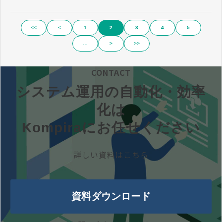
<<
<
1
2
3
4
5
…
>
>>
CONTACT
システム運用の自動化・効率
化は
Kompiraにお任せください
詳しい資料はこちら
資料ダウンロード