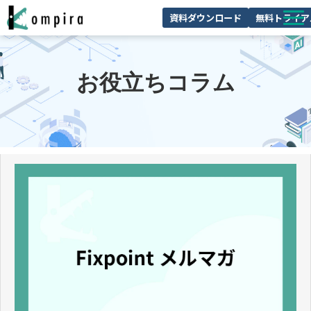
資料ダウンロード
無料トライア
Kompiraとは
お役立ちコラム
サービス一覧
ユースケースを見る
お客様の声
技術情報
セミナー/イベント
お役立ちコラム