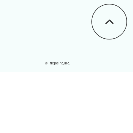
©  fixpoint,Inc.