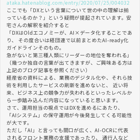
ataka.hatenablog.com/entry/2020/07/25/004032
ここでも「DXという言葉について世の中の理解は揃
っているのか？」という疑問が提起されています。安
宅さんの解釈を紹介すると
「DXはOldエコノミーが、AI×データ化することであ
り、 その度合いは経団連で以前まとめたAI-ready化
ガイドラインそのもの。
急がないと第三種人類にリーダーの地位を奪われる」
（幾つか独自の言葉が出てきますが、ご興味ある方は
上記のブログ記事を参照ください）
経産省の資料による、業務のデジタル化や、それら技
術を利用したサービスの刷新を進めないと、 近い将
来、ビジネス上の競争力が失われるといったレベルか
ら一歩踏み込んだ内容になっていると思います。
さて、運用担当の視点ではDXを進めるにあたり、
「AIシステム」の保守運用が今後発生してくる可能性
が大です。
ただし「AI」と言っても間口が広く、AI-OCRに代表
されるフロント業務の支援であったり、 通行人など