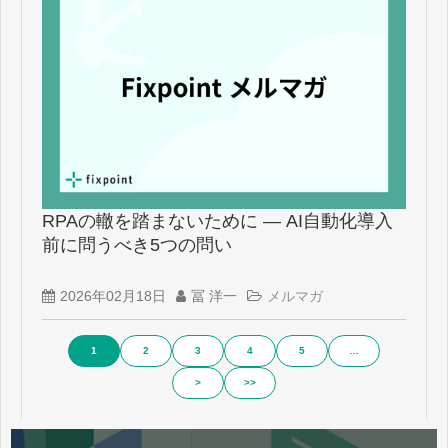
RPAの轍を踏まないために ― AI自動化導入
前に問うべき5つの問い
2026年02月18日
冨 洋一
メルマガ
1
2
3
4
5
…
>
>>