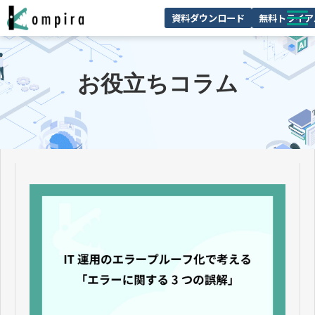
資料ダウンロード
無料トライア
Kompiraとは
お役立ちコラム
サービス一覧
ユースケースを見る
お客様の声
技術情報
セミナー/イベント
お役立ちコラム