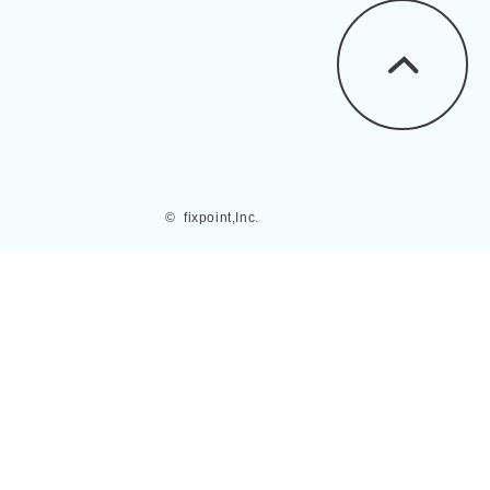
©  fixpoint,Inc.