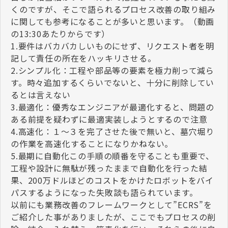
くのですが、そこで語られるプロセス改善の取り組み
に関しても参考になることが多いと思います。（動画
の13:30あたりからです）
1.要件はバカバカしいものにせず、リクエスト者を明
記して責任の所在をハッキリさせる。
2.シンプル化：工程や部品等の要素を極力削って減ら
す。時々追加するくらいでないと、十分に削除してい
るとは言えない
3.最適化：優秀なエンジニアが最適化すると、問題の
ある前提を疑わずに最適実装しようとするので注意
4.高速化：１～３を完了させた後で無いと、墓穴堀り
の作業を高速化することになりかねない。
5.最期に自動化この手順の順番を守ることも重要で、
工程や設計に無駄が残ったままで自動化を行った結
果、200万ドルほどのコストをかけたロボットをバイ
パスするようになった失敗談も語られています。
以前にも業務改善のフレームワークとして”ECRS”を
ご紹介した事がありましたが、ここでもプロセスの削