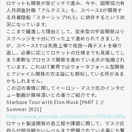
ロケットも開発が急ピッチで進み、今や、国際協力有
人月探査計画「アルテミス」も、スペースXが開発す
る月着陸船「スターシップHLS」に依存するという状
況になっています。
ここまで躍進した理由として、従来型の宇宙開発はリ
スクヘッジを十分に行った上で進められてきました
が、スペースXでは失敗上等で改良～再テストを繰り
返し、必要に応じてロケットの仕様までも見直してし
まう柔軟なプロセスで開発を進めている点が指摘され
ています。これはIT業界ではウォータフォール型開発
とアジャイル開発の方法論にも類似している所がある
かもしれません。
この辺の事情に関してイーロン・マスク氏のインタビ
ュー動画が興味深いとの事でご紹介です。
Starbase Tour with Elon Musk [PART 1 //
Summer 2021]
https://www.youtube.com/watch?v=t705r8ICkRw
ロケット製造開発の各工程や課題に関して、マスク氏
自らが相当細かいレベルまで把握されている事にも驚