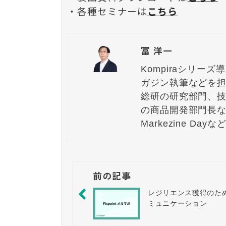
・各種セミナーは
こちら
冨 洋一
Kompiraシリー
ガジン執筆などを担
総研の研究部門、
の商品開発部門長な
Markezine 
前の記事
レジリエンス獲得のた
ミュニケーション