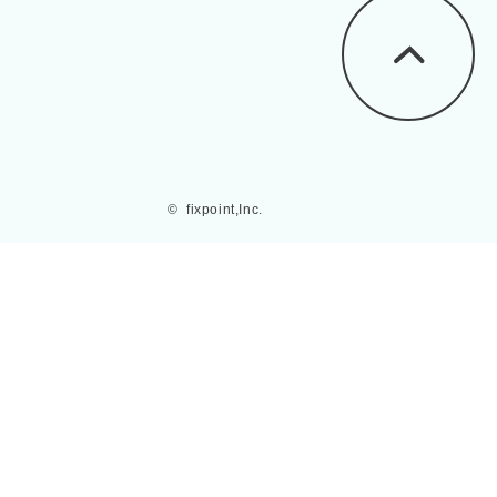
©  fixpoint,Inc.