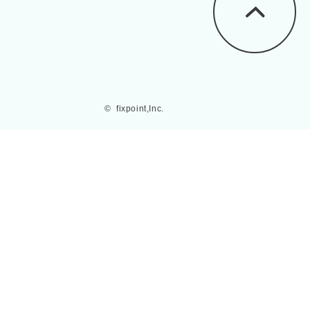
©  fixpoint,Inc.