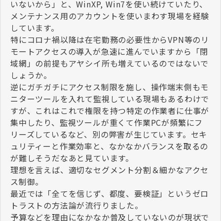
いないから」と、WinXP, Win7を使い続けていたり、
メンテナンス用のアカウントを使いまわす現場を経験
しています。
特にコロナ禍以降は在宅勤務の必要性からVPN等のリ
モートアクセスの導入が急速に進んでいますから「閉
域網」の前提もアヤシイ所も増えているのではないで
しょうか。
逆にガチガチにアクセス制限を施し、操作端末側もモ
ニターツールを入れて監視している現場もあるわけで
すが、これはこれで権限を持つ特定の作業者に仕事が
集中したり、監視ツールが重くて作業PCが頻繁にフ
リーズしているなど、別の弊害が生じています。セキ
ュリティーと作業効率と、なかなかバランスを取るの
が難しそうだなあと見ています。
理想を言えば、適切なセグメント分割＆細かなアクセ
ス制御。
最近では「全てを信じず、都度、要検証」というゼロ
トラストの方法論が流行りました。
予算などを理由になかなか普及していないのが現状で