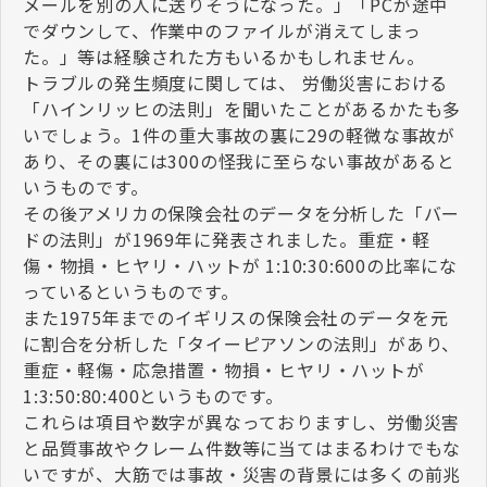
メールを別の人に送りそうになった。」「PCが途中
でダウンして、作業中のファイルが消えてしまっ
た。」等は経験された方もいるかもしれません。
トラブルの発生頻度に関しては、 労働災害における
「ハインリッヒの法則」を聞いたことがあるかたも多
いでしょう。1件の重大事故の裏に29の軽微な事故が
あり、その裏には300の怪我に至らない事故があると
いうものです。
その後アメリカの保険会社のデータを分析した「バー
ドの法則」が1969年に発表されました。重症・軽
傷・物損・ヒヤリ・ハットが 1:10:30:600の比率にな
っているというものです。
また1975年までのイギリスの保険会社のデータを元
に割合を分析した「タイーピアソンの法則」があり、
重症・軽傷・応急措置・物損・ヒヤリ・ハットが
1:3:50:80:400というものです。
これらは項目や数字が異なっておりますし、労働災害
と品質事故やクレーム件数等に当てはまるわけでもな
いですが、大筋では事故・災害の背景には多くの前兆