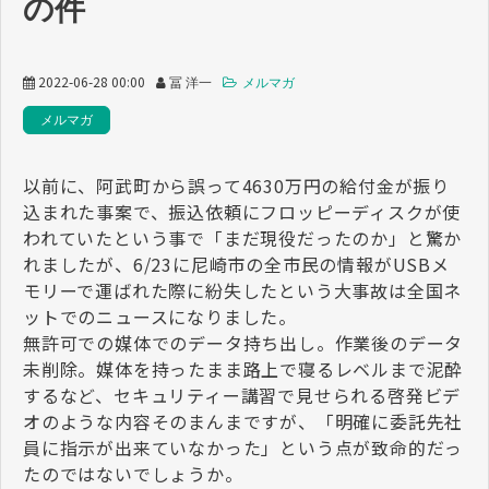
の件
2022-06-28 00:00
冨 洋一
メルマガ
メルマガ
以前に、阿武町から誤って4630万円の給付金が振り
込まれた事案で、振込依頼にフロッピーディスクが使
われていたという事で「まだ現役だったのか」と驚か
れましたが、6/23に尼崎市の全市民の情報がUSBメ
モリーで運ばれた際に紛失したという大事故は全国ネ
ットでのニュースになりました。
無許可での媒体でのデータ持ち出し。作業後のデータ
未削除。媒体を持ったまま路上で寝るレベルまで泥酔
するなど、セキュリティー講習で見せられる啓発ビデ
オのような内容そのまんまですが、「明確に委託先社
員に指示が出来ていなかった」という点が致命的だっ
たのではないでしょうか。