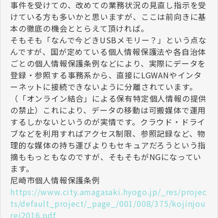
事件を受けての、改めての業務状況の見直し指示を受
けている方も多いかと思いますが、ここは前向きに基
本の徹底の機会ととらえて頂ければ。
そもそも「なんで今どきUSBメモリー？」という点な
んですが、国が定めている個人情報保護法や各自治体
ごとの個人情報保護条例などにより、実際にデータを
登録・参照する事務系から、直接にLGWANやインタ
ーネットに接続できないように分離されています。
（「オンライン結合」による保有特定個人情報の提供
の禁止）これにより、データの移動は可搬媒体で運用
するしかないというのが実情です。クラウド・ドライ
ブなどを利用すればアクセス制限、参照記録など、物
理的な媒体の持ち運びよりもセキュアだろうという指
摘ももっともなのですが、そもそもがNGになってい
ます。
尼崎市個人情報保護条例
https://www.city.amagasaki.hyogo.jp/_res/projec
ts/default_project/_page_/001/008/375/kojinjou
rei2016.pdf