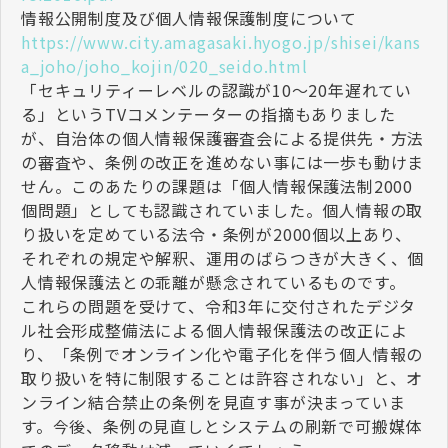
情報公開制度及び個人情報保護制度について
https://www.city.amagasaki.hyogo.jp/shisei/kans
a_joho/joho_kojin/020_seido.html
「セキュリティーレベルの認識が10～20年遅れてい
る」というTVコメンテーターの指摘もありました
が、自治体の個人情報保護審査会による提供先・方法
の審査や、条例の改正を進めない事には一歩も動けま
せん。このあたりの課題は「個人情報保護法制2000
個問題」としても認識されていました。個人情報の取
り扱いを定めている法令・条例が2000個以上あり、
それぞれの規定や解釈、運用のばらつきが大きく、個
人情報保護法との乖離が懸念されているものです。
これらの問題を受けて、令和3年に交付されたデジタ
ル社会形成整備法による個人情報保護法の改正によ
り、「条例でオンライン化や電子化を伴う個人情報の
取り扱いを特に制限することは許容されない」と、オ
ンライン結合禁止の条例を見直す事が決まっていま
す。今後、条例の見直しとシステムの刷新で可搬媒体