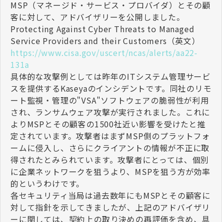
MSP（マネージド・サービス・プロバイダ）とその顧
客に対して、アドバイザリーを公開しました。
Protecting Against Cyber Threats to Managed
Service Providers and their Customers（英文）
https://www.cisa.gov/uscert/ncas/alerts/aa22-
131a
具体的な攻撃例としては昨年のITシステム管理サービ
スを提供するKaseyaのインシデントです。同社のリモ
ート監視・管理の"VSA"ソフトウェアの脆弱性が利用
され、ランサムウェア攻撃が実行されました。これに
よりMSPとその顧客の1500社近い影響を受けたと推
定されています。攻撃者はまずMSP側のプラットフォ
ームに侵入し、さらにクライアントの情報が不正に取
得されたとみられています。攻撃者にとっては、個別
に企業ネットワークを狙うより、MSPを狙う方が効率
的というわけです。
各セキュリティ当局は過去数年にもMSPとその顧客に
対して指針を示してきましたが、上記のアドバイザリ
ーに関しては、契約上の取り決めの再評価を含め、具