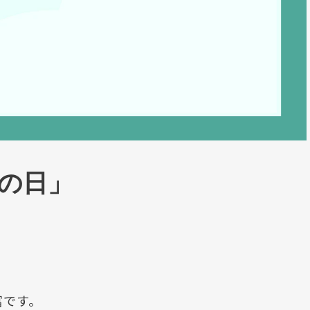
ルの日」
冨です。