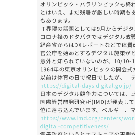
オリンピック・パラリンピックも終
とはいえ、まだ残暑が厳しい時期も
もあります。
IT界隈の話題としては9月からデジ
コロナ禍のドタバタではデジタル敗
経産省からはDXレポートなどで体質
官公庁を始めとするデジタル施策が
意外と知られていないのが、10/10
1964年の東京オリンピックの開会
以前は体育の日で祝日でしたが、「
https://digital-days.digital.go.jp/
日本のデジタル競争力については、
国際経営開発研究所(IMD)が発表し
位に落ち込んでいます。ベルギー、
https://www.imd.org/centers/wor
digital-competitiveness/
電子政府というとエストニアの事例