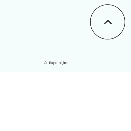
©  fixpoint,Inc.