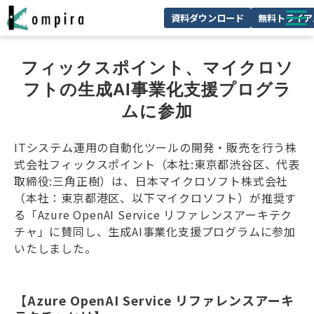
資料ダウンロード
無料トライア
Kompiraとは
フィックスポイント、マイクロソ
サービス一覧
フトの生成AI事業化支援プログラ
ユースケースを見る
ムに参加
お客様の声
ITシステム運用の自動化ツールの開発・販売を行う株
技術情報
式会社フィックスポイント（本社:東京都渋谷区、代表
取締役:三角正樹）は、日本マイクロソフト株式会社
セミナー/イベント
（本社：東京都港区、以下マイクロソフト）が推奨す
る「Azure OpenAI Service リファレンスアーキテク
お役立ちコラム
チャ」に賛同し、生成AI事業化支援プログラムに参加
いたしました。
【Azure OpenAI Service リファレンスアーキ