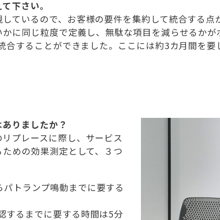
えて下さい。
視しているので、お客様の要件を集約して統合する点
いかに同じ粒度で定義し、無駄な項目を減らせるかが
統合することができました。ここには約3カ月間を要
へ
はありましたか？
のリプレースに際し、サービス
るための効果測定として、３つ
らパトランプ鳴動までに要する
認するまでに要する時間は5分