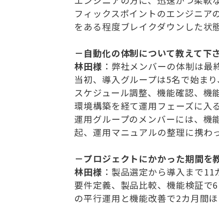
エンジニアの方に、迅速かつ柔軟
フィックスポイントのエンジニア
をある程度ブレイクダウンした状
－自動化の体制について教えて下
林田様
：弊社メンバーの体制は最終
当初、導入グループは5名で始ま
スケジュール調整、機能確認、機
環境構築を経て運用フェーズに入
運用グループのメンバーには、機
起、運用マニュアルの整理に携わ
－プロジェクトにかかった期間を
林田様
：製品選定から導入まで11
要件定義、製品比較、機能検証で
の平行運用と機能改善で2カ月間