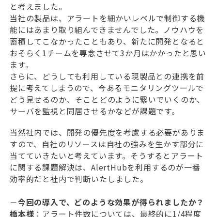
と考えました。
当社の製品は、アラートを細かいレベルで制御する機
能にはあまり取り組んできませんでした。ノウハウを
蓄積してこなかったこともあり、新たに開発となると
おそらく1チームを専念させて3か月はかかったと思い
ます。
さらに、どうしても利用している現製品との連携を前
提に考えてしまうので、今あるモニタリングツールで
どう見せるのか、そことどのように繋いでいくのか、
サーバを監視と同居させるかなどが課題です。
当然社内では、開発の優先度を考慮する必要がありま
すので、自社のリソースは自社の強みを生かす部分に
当てていきたいと考えています。そうするとアラート
に関する課題解決は、AlertHubを利用するのが一番
効率的だと社内で判断いたしました。
－
今回の導入で、どのような効果が得られましたか？
橋本様
：アラート件数については、最終的に1/4程度