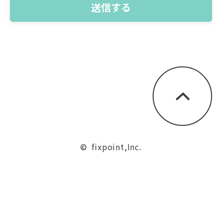
©  fixpoint,Inc.