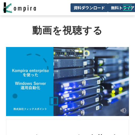
資料ダウンロード
無料トライア
Kompiraとは
動画を視聴する
サービス一覧
ユースケースを見る
お客様の声
技術情報
セミナー/イベント
お役立ちコラム